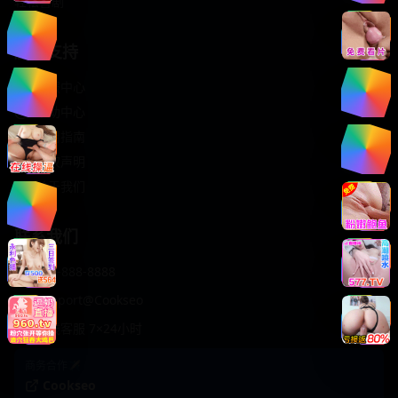
轻松喜剧
服务支持
客服中心
帮助中心
使用指南
版权声明
关于我们
联系我们
400-888-8888
support@Cookseo
在线客服 7×24小时
商务合作✈️
Cookseo